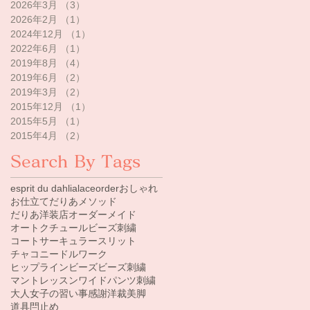
2026年3月
（3）
3件の記事
2026年2月
（1）
1件の記事
2024年12月
（1）
1件の記事
2022年6月
（1）
1件の記事
2019年8月
（4）
4件の記事
2019年6月
（2）
2件の記事
2019年3月
（2）
2件の記事
2015年12月
（1）
1件の記事
2015年5月
（1）
1件の記事
2015年4月
（2）
2件の記事
Search By Tags
esprit du dahlia
lace
order
おしゃれ
お仕立て
だりあメソッド
だりあ洋装店
オーダーメイド
オートクチュールビーズ刺繍
コート
サーキュラー
スリット
チャコ
ニードルワーク
ヒップライン
ビーズ
ビーズ刺繍
マント
レッスン
ワイドパンツ
刺繍
大人女子の習い事
感謝
洋裁
美脚
道具
閂止め