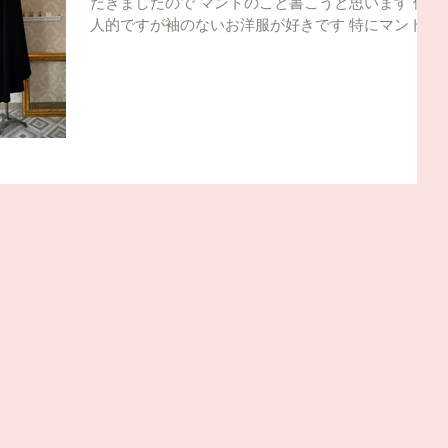
だきましたので マントのこと書こうと思います 個
人的ですが袖のないお洋服が好きです 特にマントは
個人的にもよく着ています そのマント姿を見て 欲
しいといってくださる方が いらっしゃいましてお仕
立て致しました その方は...