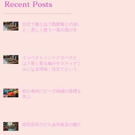
Recent Posts
仕立て服とは？既製服との違い
と、美しく整う一着の選び方
インベストメントクローズと
は？長く着る服がサスティナブ
ルになる理由｜仕立てという選
択
初心者向けビーズ刺繍の基礎を
学ぶ
世田谷区のだりあ洋装店の魅力