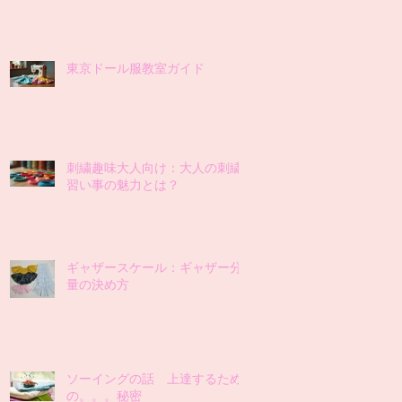
東京ドール服教室ガイド
刺繍趣味大人向け：大人の刺繍
習い事の魅力とは？
ギャザースケール：ギャザー分
量の決め方
ソーイングの話 上達するため
の。。。秘密