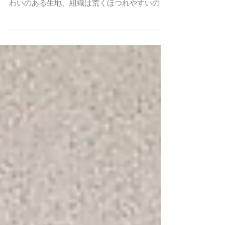
昭和の香りのする杢の気配のあるグレーのツイ
ードでワンピースをお仕立てしました かなり味
わいのある生地、組織は荒くほつれやすいので
すが ヴィンテージの生地で糸の1本1本はとても
固く強いウール地 ツイードでありながら張りが
強いので シルエットも固い感じの仕上がりにな
る予感...