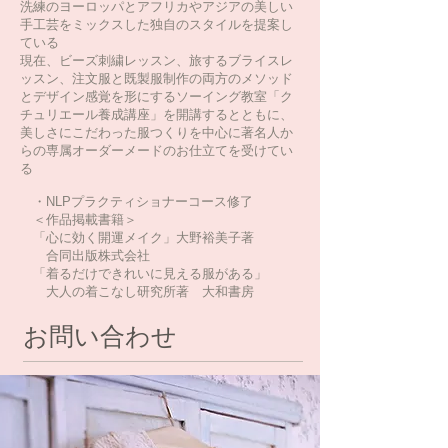
洗練のヨーロッパとアフリカやアジアの美しい
手工芸をミックスした独自のスタイルを提案し
ている
現在、ビーズ刺繍レッスン、旅するブライスレ
ッスン、注文服と既製服制作の両方のメソッド
とデザイン感覚を形にするソーイング教室「ク
チュリエール養成講座」を開講するとともに、
美しさにこだわった服つくりを中心に著名人か
らの専属オーダーメードのお仕立てを受けてい
る
・NLPプラクティショナーコース修了
＜作品掲載書籍＞
「心に効く開運メイク」大野裕美子著
合同出版株式会社
「着るだけできれいに見える服がある」
大人の着こなし研究所著 大和書房
お問い合わせ