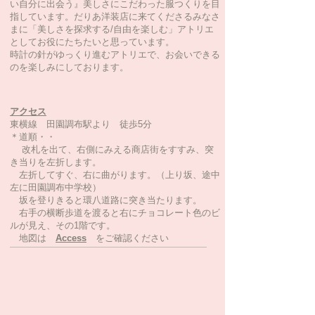
い自分に出会う』美しさにこだわった服つくりを目
指しています。だりあ洋装店に来てくださるみなさ
まに「美しさを探求する/自由を楽しむ」アトリエ
として​お役にたちたいと思っています。
時計の針がゆっくり進むアトリエで、お会いできる
のを楽しみにしております。
アクセス
東横線 田園調布駅より 徒歩5分
＊道順・・
改札を出て、右側にみえる商店街をすすみ、突
き当りを左折します。
左折してすぐ、右に曲がります。（上り坂、途中
左に田園調布中学校）
坂を登りきると環八道路に突き当たります。
右手の横断歩道を渡ると右にチョコレート色のビ
ルが見え、その1階です。
地図は
Access
をご確認ください