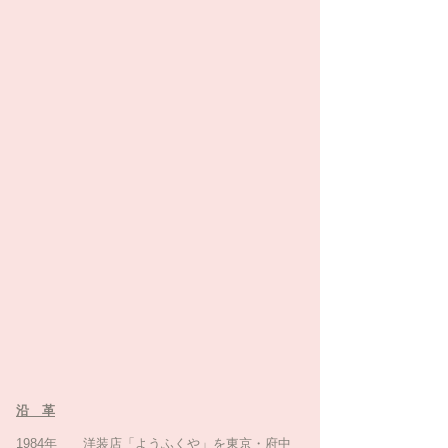
沿 革
1984年 洋装店「ようふくや」を東京・府中