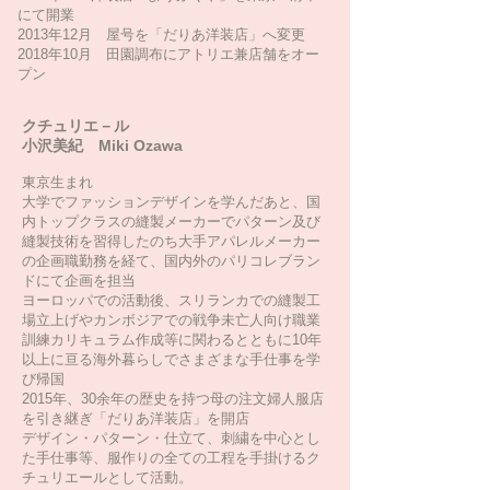
にて開業
2013年12月 屋号を「だりあ洋装店」へ変更
2018年10月 田園調布にアトリエ兼店舗をオー
プン ​
クチュリエ－ル
小沢美紀 Miki Ozawa
東京生まれ
大学でファッションデザインを学んだあと、国
内トップクラスの縫製メーカーでパターン及び
縫製技術を習得したのち大手アパレルメーカー
の企画職勤務を経て、国内外のパリコレブラン
ドにて企画を担当
ヨーロッパでの活動後、スリランカでの縫製工
場立上げやカンボジアでの戦争未亡人向け職業
訓練カリキュラム作成等に関わるとともに10年
以上に亘る海外暮らしでさまざまな手仕事を学
び帰国
2015年、30余年の歴史を持つ母の注文婦人服店
を引き継ぎ「だりあ洋装店」を開店
デザイン・パターン・仕立て、刺繍を中心とし
た手仕事等、服作りの全ての工程を手掛けるク
チュリエールとして活動。