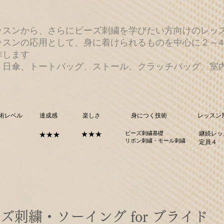
ッスンから、さらにビーズ刺繍を学びたい方向けのレッ
ッスンの応用として、身に着けられるものを中心に２～
作します
例：日傘、トートバッグ、ストール、クラッチバッグ、室
術レベル
達成感
楽しさ
身につく技術
レッスン
★★★
ビーズ刺繍基礎
継続レッ
★★★
​リボン刺繍・モール刺繍
​定員４
ーズ刺繍・ソーイング for ブライド