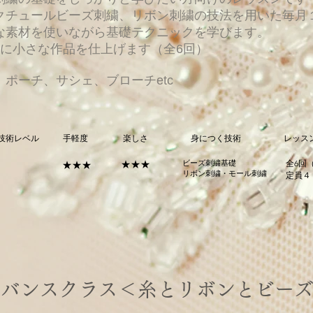
クチュールビーズ刺繍、リボン刺繍の技法を用いた毎月
な素材を使いながら基礎テクニックを学びます。
とに小さな作品を仕上げます（全6回）
：ポーチ、サシェ、ブローチetc
技術レベル
手軽度
楽しさ
身につく技術
レッス
★★★
ビーズ刺繍基礎
全6回（
★★★
​リボン刺繍・モール刺繍
​定員４
ドバンスクラス＜糸とリボンとビー