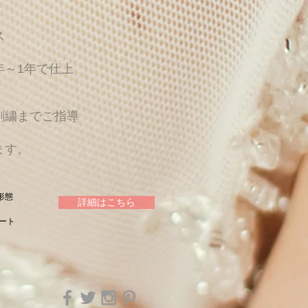
ス
年～1年で仕上
刺繍までご指導
ます。
形態
詳細はこちら
ート