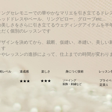
ィングセレモニーでの華やかなマリエを引き立てるドレ
ッドドレスやベール、リングピロー、グローブetc...
の美しさをさらに引き立てるウェディングアイテムを半
ただく個別のレッスンです
デザインを決めてから、裁断、仮縫い、本縫い、美しい
ます
インやレッスンの進捗によって、仕上までの時間が変わり
術レベル
達成感
楽しさ
身につく技術
レッスン
★★★
ソーイング
プライベ
★★★
​装飾・刺繍など
​定員１