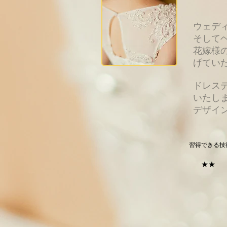
ウェデ
そしてヘ
花嫁様
げてい
ドレス
いたし
​デザ
習得できる技
★★