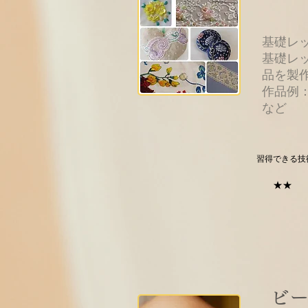
基礎レ
基礎レ
品を製
​作品
など
習得できる技
★★
​ビ