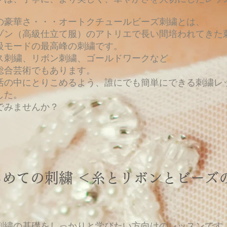
の豪華さ・・・オートクチュールビーズ刺繍とは、
ゾン（高級仕立て服）のアトリエで長い間培われてきた
級モードの最高峰の刺繍です。
ス刺繍、リボン刺繍、ゴールドワークなど
総合芸術でもあります。
活の中にとりこめるよう、誰にでも簡単にできる刺繍レ
した。
でみませんか？
じめての刺繍 ＜糸とリボンとビーズ
刺繍の基礎をしっかりと学びたい方向けのレッスンです