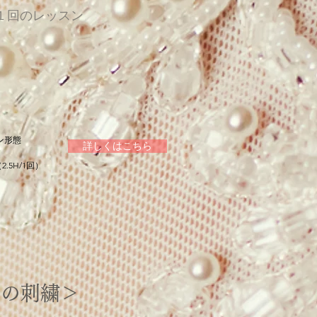
１回のレッスン
ン形態
詳しくはこちら
2.5H/1回）
ズの刺繍＞