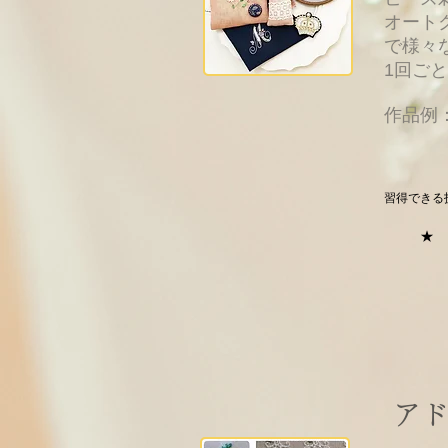
オート
で様々
1回ご
​作品例
習得できる
★
ア