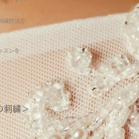
刺繍技法で、
ッスンを
の刺繍＞