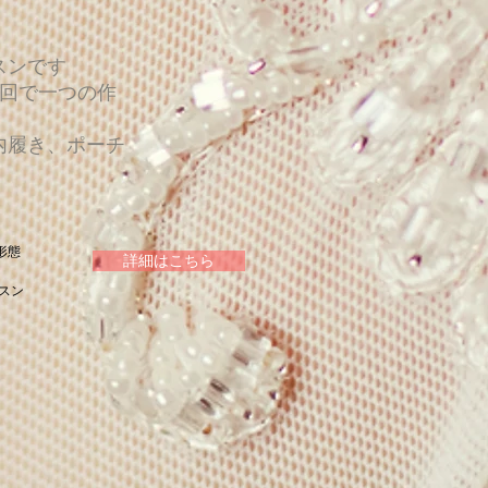
スンです
4回で一つの作
内履き、ポーチ
形態
詳細はこちら
スン