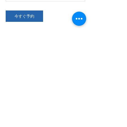
今すぐ予約
キャンセルポリシー
ご予約の際には必ずお読みください。
9月より、ご入金の確認が取れた方からお席
をご用意いたします。
欠席の場合はだりあ洋装店レッスン事務局へ
メールまたは公式LINEにてご連絡くださ
い。
担当講師宛の連絡は受付できかねますのでご
注意ください。
レッスン7日前まで：返金に伴い発生する手
数料を差し引いて返金いたします。
開催6日前～前日：受講料の50％を返金いた
します。
当日：返金はいたしかねます。